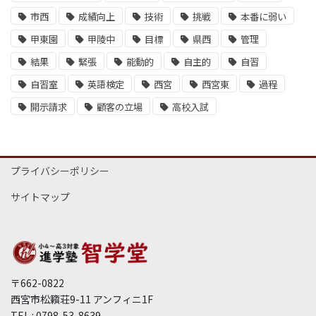
市西
成績向上
技術
挑戦
本番に弱い
甲東園
甲陵中
目標
県西
管理
結果
緊張
能動的
自主的
自習
自習室
英語検定
西宮
西宮東
過程
開示請求
顧客の立場
高校入試
プライバシーポリシー
サイトマップ
〒662-0822
西宮市松籟荘9-11 アンフィニ1F
TEL : 0798-53-8639