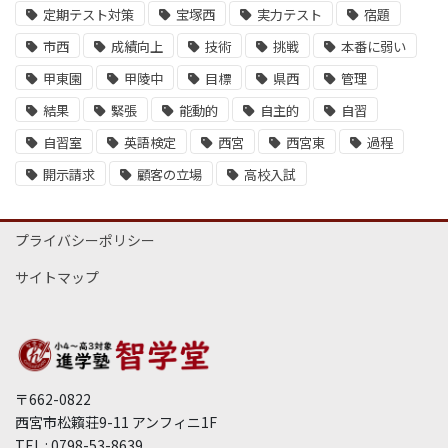
定期テスト対策
宝塚西
実力テスト
宿題
市西
成績向上
技術
挑戦
本番に弱い
甲東園
甲陵中
目標
県西
管理
結果
緊張
能動的
自主的
自習
自習室
英語検定
西宮
西宮東
過程
開示請求
顧客の立場
高校入試
プライバシーポリシー
サイトマップ
〒662-0822
西宮市松籟荘9-11 アンフィニ1F
TEL : 0798-53-8639