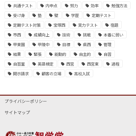
共通テスト
内申点
努力
効率
勉強方法
受け身
塾
壁
学歴
定期テスト
定期テスト対策
宝塚西
実力テスト
宿題
市西
成績向上
技術
挑戦
本番に弱い
甲東園
甲陵中
目標
県西
管理
結果
緊張
能動的
自主的
自習
自習室
英語検定
西宮
西宮東
過程
開示請求
顧客の立場
高校入試
プライバシーポリシー
サイトマップ