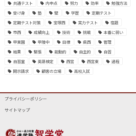
共通テスト
内申点
努力
効率
勉強方法
受け身
塾
壁
学歴
定期テスト
定期テスト対策
宝塚西
実力テスト
宿題
市西
成績向上
技術
挑戦
本番に弱い
甲東園
甲陵中
目標
県西
管理
結果
緊張
能動的
自主的
自習
自習室
英語検定
西宮
西宮東
過程
開示請求
顧客の立場
高校入試
プライバシーポリシー
サイトマップ